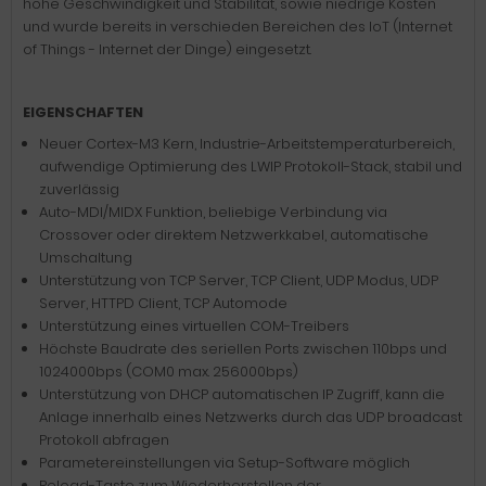
hohe Geschwindigkeit und Stabilität, sowie niedrige Kosten
und wurde bereits in verschieden Bereichen des IoT (Internet
of Things - Internet der Dinge) eingesetzt.
EIGENSCHAFTEN
Neuer Cortex-M3 Kern, Industrie-Arbeitstemperaturbereich,
aufwendige Optimierung des LWIP Protokoll-Stack, stabil und
zuverlässig
Auto-MDI/MIDX Funktion, beliebige Verbindung via
Crossover oder direktem Netzwerkkabel, automatische
Umschaltung
Unterstützung von TCP Server, TCP Client, UDP Modus, UDP
Server, HTTPD Client, TCP Automode
Unterstützung eines virtuellen COM-Treibers
Höchste Baudrate des seriellen Ports zwischen 110bps und
1024000bps (COM0 max. 256000bps)
Unterstützung von DHCP automatischen IP Zugriff, kann die
Anlage innerhalb eines Netzwerks durch das UDP broadcast
Protokoll abfragen
Parametereinstellungen via Setup-Software möglich
Reload-Taste zum Wiederherstellen der