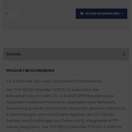
IN DEN WARENKORB
Details
PRODUKTBESCHREIBUNG
TTL & Ethernet Two-way Transparent Transmission
Der TCP-RS232 Wandler TCP232-E unterstützt die
Konvertierung von UART TTL zu RJ45/TCPIP/Ethernet sowie
folgende Funktionen: Firmware-Upgrades über Netzwerk,
Verwendung von IP und Domain-Name zur gleichen Zeit, bis zu
4 Verbindungen vom Client beim Agieren als TCP-Server,
Senden und Empfangen von Daten mit ID, integrierter HTTP-
Server, Keepalive. Der TCP-RS232 Wandler TCP232-E steht für