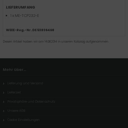
LIEFERUMFANG
1 x ME-TCP232-E
WEEE-Reg.-Nr. DE 53836468
Diesen Artikel haben wir am 14.08.2014 in unseren Katalog aufgenommen.
Mehr über...
Lieferung und Versand
Lieferzeit
Privatsphäre und Datenschutz
Unsere AGB
Cookie Einstellungen