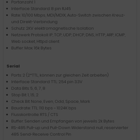
Portanzahl: 1
Interface Standard: 8 pin RJ45
Rate: 10/100 Mbps, MDI/MDIX, Auto-Switch zwischen Kreuz-
und Direkt-Verbindung
Schutz: 2KV elektromagnetische Isolation
Netzwerk Protokoll: IP, TCP, UDP, DHCP, DNS, HTTP, ARP, ICMP,
Web socket, Httpd client
Buffer: Max. 16k Bytes
Serial
Ports: 2 (2*TTL, können zur gleichen Zeit arbeiten)
Interface Standard: TTL: 2.54 pin 3.3V
Data Bits: 5, 6, 7, 8
Stop Bit: 1, 1.5, 2
Check Bit: None, Even, Odd, Space, Mark
Baudrate: TTL: 110 bps ~ 1024K bps
Flusskontrolle: RTS / CTS
Buffer: Senden und Empfangen von jeweils 2k Bytes
RS-485 Pull-up und Pull-Down Widerstand: null, reservierter
485 Send-Receive Control Pin