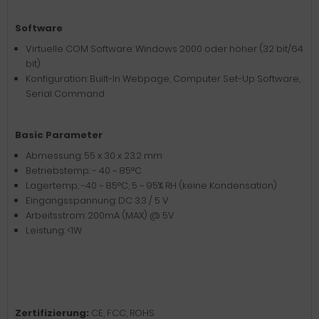
Software
Virtuelle COM Software: Windows 2000 oder höher (32 bit/64
bit)
Konfiguration: Built-In Webpage, Computer Set-Up Software,
Serial Command
Basic Parameter
Abmessung: 55 x 30 x 23.2 mm
Betriebstemp.: - 40 ~ 85°C
Lagertemp.: -40 ~ 85
°
C, 5 ~ 95% RH (keine Kondensation)
Eingangsspannung: DC 3.3 / 5 V
Arbeitsstrom: 200mA (MAX) @ 5V
Leistung: <1W
Zertifizierung:
CE, FCC, ROHS