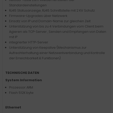
Standardeinstellungen
RJ45 Statusanzeige, RJ45 Schnittstelle mit 2 KV Schutz
Firmware-Upgrades über Netzwerk
Einsatz von IP und Domain-Name zur gleichen Zeit
Unterstützung von bis zu 4 Verbindungen vom Client beim
Agieren als TCP-Server , Senden und Empfangen von Daten
mit IP
integrierter HTTP-Server
Unterstützung von Keepalive (Mechanismus zur
Aufrechterhaltung einer Netzwerkverbindung und Kontrolle
der Erreichbarkeit & Funktionen)
TECHNISCHE DATEN
System Information
Prozessor: ARM
Flash: 512K byte
Ethernet