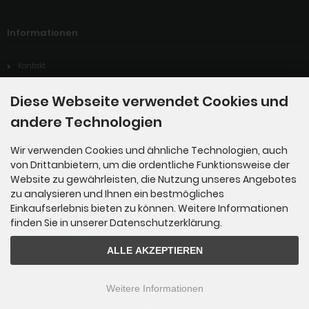
Informationen
Kontakt
Impressum
Diese Webseite verwendet Cookies und
Sitemap
andere Technologien
Wir verwenden Cookies und ähnliche Technologien, auch
Zahlungsmethoden
von Drittanbietern, um die ordentliche Funktionsweise der
Website zu gewährleisten, die Nutzung unseres Angebotes
zu analysieren und Ihnen ein bestmögliches
Einkaufserlebnis bieten zu können. Weitere Informationen
finden Sie in unserer Datenschutzerklärung.
ALLE AKZEPTIEREN
Weitere Informationen
Männl Elektronik Shop © 2026 | Template © 2009-2026 by
mod
ified eCommerce
Shopsoftware